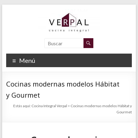
Saltar
al
contenido
Cocina
Integral
Menú
Verpal
Empresa
Cocinas modernas modelos Hábitat
de
montaje
y Gourmet
de
Estás aquí:
Cocina Integral Verpal
>
Cocinas modernas modelos Hábitat y
muebles
Gourmet
de
cocina,
electrodomésticos
en